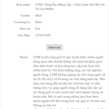
Real name
LV88 | Sòng Bạc Đẳng Cấp - Chơi Game Săn Hũ Lớn
Trị Giá 8888k
Gender
Male
Looking for
Male
Here for
Fun
Join Date
25/06/2026
Interests
Music
LV88 là nền tảng giải trí trực tuyến được nhiều người
dùng quan tâm nhờ hệ thống vận hành ổn định, giao
diện thân thiện và khả năng truy cập linh hoạt trên
nhiều thiết bị. Với định hướng nâng cao trải nghiệm
người dùng, LV88 không ngừng cải tiến công nghệ, tối
ưu tốc độ xử lý và bổ sung các tính năng hiện đại. Nền
tảng chú trọng đến sự tiện lợi, tính bảo mật và chất
lượng dịch vụ, giúp người dùng dễ dàng tiếp cận các
nội dung giải trí trực tuyến một cách nhanh chóng và
thuận tiện. Đây là một trong những lựa chọn được
nhiều người biết đến trong lĩnh vực giải trí số hiện nay.
Thông tin liên hệ: