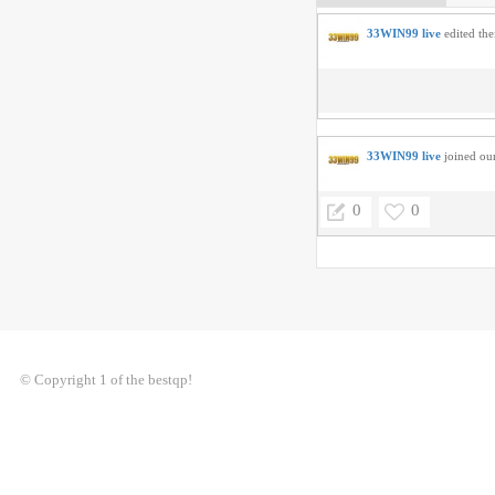
33WIN99 live
edited the
33WIN99 live
joined our
0
0
© Copyright 1 of the bestqp!