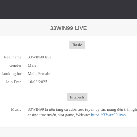
33WIN99 LIVE
Basic
Real name
33WIN99 live
Gender
Male
Looking for
Male, Female
Join Date
16/03/2025
Interests
Music
33WIN99 là nền tảng cá cược trực tuyến uy tín, mang đến trải ngh
casino trực tuyến, slot game, Website:
https://33win99.live/