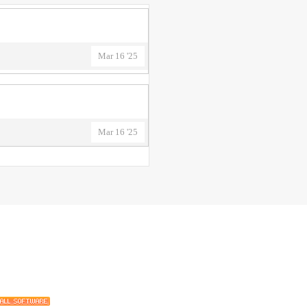
Mar 16 '25
Mar 16 '25