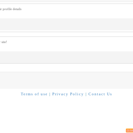
ir profile details
 site!
Terms of use
|
Privacy Policy
|
Contact Us