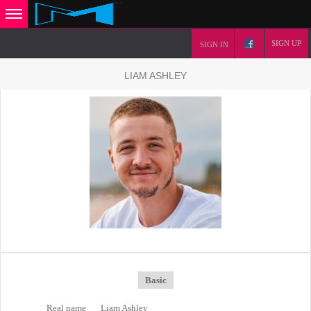
SIGN UP
SIGN IN
LIAM ASHLEY
Basic
Real name
Liam Ashley