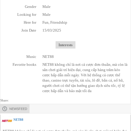
Gender
Male
Looking for
Male
Here for
Fun, Friendship
Join Date
15/03/2025
Interests
Music
NET88
Favorite books
NET88 không chỉ là nơi cá cược đơn thuần, mà còn là
sân chơi giải trí hiện đại, cung cấp hàng trăm kèo
cược hấp dẫn mỗi ngày. Với hệ thống cá cược thể
thao, casino trực tuyến, tài xỉu, lô đề, bắn cá, nổ hũ,
người chơi có thể tận hưởng giao dịch siêu tốc, tỷ lệ
cược hấp dẫn và bảo mật tối đa
Share:
NEWSFEED
NET88