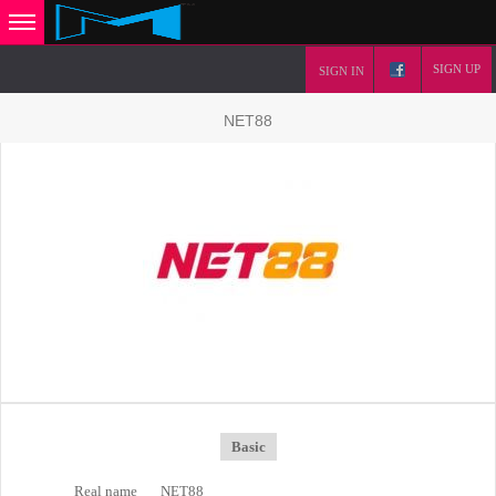
SIGN UP
SIGN IN
NET88
Basic
Real name
NET88