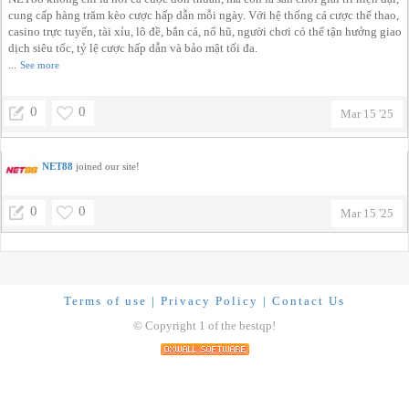
cung cấp hàng trăm kèo cược hấp dẫn mỗi ngày. Với hệ thống cá cược thể thao,
casino trực tuyến, tài xỉu, lô đề, bắn cá, nổ hũ, người chơi có thể tận hưởng giao
dịch siêu tốc, tỷ lệ cược hấp dẫn và bảo mật tối đa.
...
See more
0
0
Mar 15 '25
NET88
joined our site!
0
0
Mar 15 '25
Terms of use
|
Privacy Policy
|
Contact Us
© Copyright 1 of the bestqp!