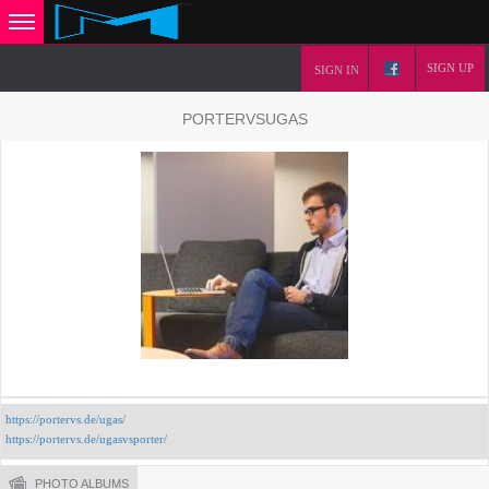
SIGN UP
SIGN IN
PORTERVSUGAS
https://portervs.de/ugas/
https://portervs.de/ugasvsporter/
PHOTO ALBUMS