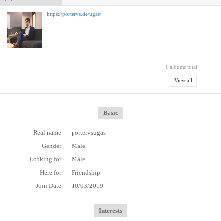
https://portervs.de/ugas/
1 albums total
View all
Basic
Real name
portervsugas
Gender
Male
Looking for
Male
Here for
Friendship
Join Date
10/03/2019
Interests